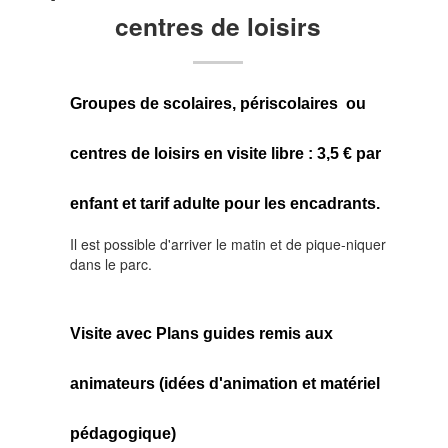
centres
de
loisirs
Evénementiels
Rechercher dans le site
Accès intranet
Groupes de scolaires, périscolaires ou
Vie associative - Charte
Horaires, prix...
centres de loisirs en visite libre : 3,5 € par
Tarif général
enfant et tarif adulte pour les encadrants.
Informations pratiques
Il est possible d'arriver le matin et de pique-niquer
Jours d'ouverture et horaires 2026
dans le parc.
La Boutique souvenirs
Événements
Visite avec Plans guides remis aux
Pépinière
Catalogue des bambous
animateurs (idées d'animation et matériel
Bien choisir ses bambous
pédagogique)