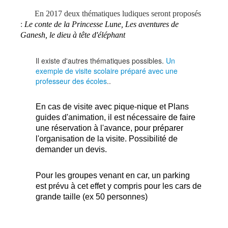
Découvrir les Jardins
En 2017 deux thématiques ludiques seront proposés
Créations 2023 aux Jardins du Loriot
:
Le conte de la Princesse Lune, Les aventures de
Les Univers
Ganesh, le dieu à tête d'éléphant
Un jardin naturel anglo-chinois
Il existe d'autres thématiques possibles.
Un
Autour du Pont Moulin-Joly
exemple de visite scolaire préparé avec une
Fleurs au fil des saisons
professeur des écoles
..
Parcours ludiques
En cas de visite avec pique-nique et Plans
Jeu avec la Princesse
guides d'animation, il est nécessaire de faire
Circuit des explorateurs
une réservation à l'avance, pour préparer
l'organisation de la visite. Possibilité de
Le Jeu de la Sorcière
demander un devis.
Jardins du Loriot, paradis des artistes
Paradis des peintres
Pour les groupes venant en car, un parking
Radios, TV, Presse aux Jardins du Loriot
est prévu à cet effet y compris pour les cars de
grande taille (ex 50 personnes)