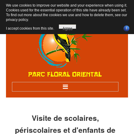
We use cookies to improve our website and your experience when using it.
Cookies used for the essential operation of this site have already been set.
To find out more about the cookies we use and how to delete them, see our
privacy policy
.
I accept cookies from this site.
Agree
Accueil
Bienvenue au parc
Visite
de
scolaires,
Visiter sur RV
périscolaires
et
d'enfants
de
Visites scolaires, centres de loisirs