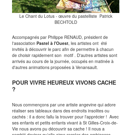
Découvrir les Jardins
Créations 2023 aux Jardins du Loriot
Le Chant du Lotus - œuvre du pastelliste Patrick
Les Univers
BECHTOLD
Un jardin naturel anglo-chinois
Accompagnés par Philippe RENAUD, président de
Autour du Pont Moulin-Joly
l'association
Pastel à l'Ouest
, les artistes ont été
Fleurs au fil des saisons
invités à découvrir le parc afin de permettre à chacun
de choisir rapidement son motif . D'autres artistes sont
Parcours ludiques
arrivés au cours de la journée, occupés en matinée à
Jeu avec la Princesse
d'autres animations proposées à Venansault.
Circuit des explorateurs
POUR VIVRE HEUREUX VIVONS CACHE
Le Jeu de la Sorcière
?
Jardins du Loriot, paradis des artistes
Paradis des peintres
Nous commençons par une artiste angevine qui adore
Radios, TV, Presse aux Jardins du Loriot
réaliser ses tableaux dans des endroits insolites ou
cachés : il a donc fallu la trouver pour l'apprécier ! Avec
ses enfants et petits enfants vivant à St Gilles-Croix-de-
Vie nous avons pu découvrir sa cache ! Il nous a
semblé deviner qu'elle aime recréer des ambiances