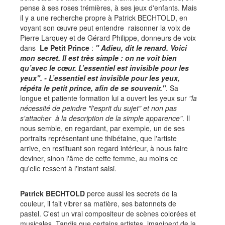
pense à ses roses trémières, à ses jeux d'enfants. Mais
il y a une recherche propre à Patrick BECHTOLD, en
voyant son œuvre peut entendre raisonner la voix de
Pierre Larquey et de Gérard Philippe, donneurs de voix
dans
Le Petit Prince
:
" Adieu, dit le renard. Voici
mon secret. Il est très simple : on ne voit bien
qu’avec le cœur. L’essentiel est invisible pour les
yeux". - L’essentiel est invisible pour les yeux,
répéta le petit prince, afin de se souvenir."
. Sa
longue et patiente formation lui a ouvert les yeux sur
"la
nécessité de peindre "l'esprit du sujet" et non pas
s'attacher à la description de la simple apparence"
. Il
nous semble, en regardant, par exemple, un de ses
portraits représentant une thibétaine, que l'artiste
arrive, en restituant son regard intérieur, à nous faire
deviner, sinon l'âme de cette femme, au moins ce
qu'elle ressent à l'instant saisi.
Patrick BECHTOLD
perce aussi les secrets de la
couleur, il fait vibrer sa matière, ses batonnets de
pastel. C'est un vrai compositeur de scènes colorées et
musicales. Tandis que certains artistes imaginent de la