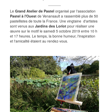
Evénementiels
Le
Grand Atelier de Pastel
organisé par l'association
Rechercher dans le site
Pastel à l'Ouest
de Venansault a rassemblé plus de 50
pastellistes de toute la France. Une vingtaine d'artistes
Accès intranet
sont venus aux
Jardins des Loriot
pour réaliser une
Vie associative - Charte
œuvre sur le motif le samedi 5 octobre 2019 entre 10 h
et 17 heures. Le temps, la bonne humeur, l'inspiration
Horaires, prix...
et l'amicalité étaient au rendez-vous.
Tarif général
Informations pratiques
Jours d'ouverture et horaires 2026
La Boutique souvenirs
Événements
Pépinière
Catalogue des bambous
Bien choisir ses bambous