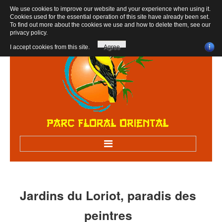
We use cookies to improve our website and your experience when using it.
Cookies used for the essential operation of this site have already been set.
To find out more about the cookies we use and how to delete them, see our
privacy policy
.
I accept cookies from this site.
Agree
Accueil
Bienvenue au parc
Jardins
du
Loriot,
paradis
des
Visiter sur RV
peintres
Visites scolaires, centres de loisirs