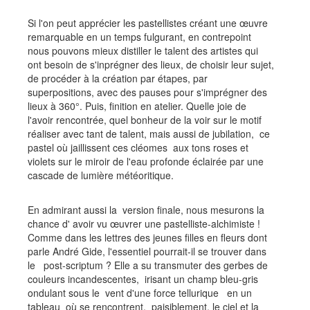
Si l'on peut apprécier les pastellistes créant une œuvre
remarquable en un temps fulgurant, en contrepoint
nous pouvons mieux distiller le talent des artistes qui
ont besoin de s'inprégner des lieux, de choisir leur sujet,
de procéder à la création par étapes, par
superpositions, avec des pauses pour s'imprégner des
lieux à 360°. Puis, finition en atelier. Quelle joie de
l'avoir rencontrée, quel bonheur de la voir sur le motif
réaliser avec tant de talent, mais aussi de jubilation, ce
pastel où jaillissent ces cléomes aux tons roses et
violets sur le miroir de l'eau profonde éclairée par une
cascade de lumière météoritique.
En admirant aussi la version finale, nous mesurons la
chance d' avoir vu œuvrer une pastelliste-alchimiste !
Comme dans les lettres des jeunes filles en fleurs dont
parle André Gide, l'essentiel pourrait-il se trouver dans
le post-scriptum ? Elle a su transmuter des gerbes de
couleurs incandescentes, irisant un champ bleu-gris
ondulant sous le vent d'une force tellurique en un
tableau où se rencontrent, paisiblement, le ciel et la