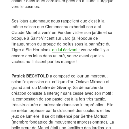
chaleur dans leurs corolles érigées en attitude liturgique
vers le cosmos.
Ses lotus automnaux nous rappellent que c'est à la
même saison que Clemenceau exhortait son ami
Claude Monet à venir en Vendée visiter son jardin et sa
bicoque à Saint-Vincent sur Jard (à l'époque de
l'inauguration du groupe de poilus sous la bannière du
Tigre à Ste Hermine)
en lui écrivant :
venez vite il y a
encore des lotus dans un prè, venez avant que les
vaches ne finissent par les manger !
Patrick BECHTOLD
a composé ce jour un morceau,
selon l'expression du critique d'art Octave Mirbeau et
grand ami du Maître de Giverny. Sa démarche de
création consiste à interagir sans cesse avec son motif ;
la composition de son pastel est à la fois très tactile,
très structurée et puissante dans son interprétation. Elle
se métamorphose par le cloisonné des couleurs et les
jeux de lumière. Il se dit influencé par Berthe Morisot
(membre fondatrice du mouvement impressionniste). La
belle sœur de Manet était une familière des jardins, on